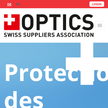
DE
FR
LOGIN
Portrait
Protecti
Groupes
Service de livraison
FAQs
des
Contact
Devenez membre