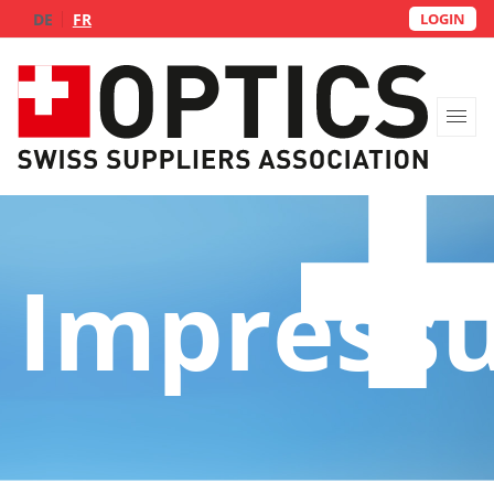
DE
FR
LOGIN
Über uns
Impress
Fachgruppen
Lieferdienst
FAQs
Kontakt
Mitglied werden