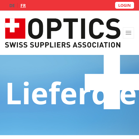
DE
FR
LOGIN
Über uns
Lieferdi
Fachgruppen
Lieferdienst
FAQs
Kontakt
Mitglied werden